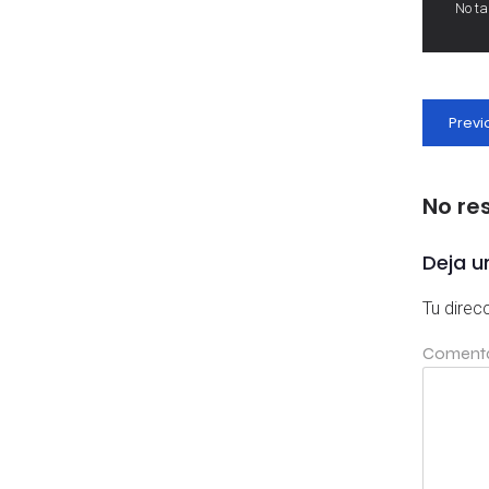
No t
Previ
No re
Deja u
Tu direc
Coment