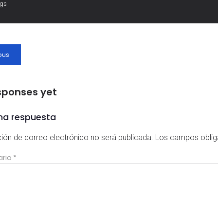
ags
ous
sponses yet
na respuesta
ción de correo electrónico no será publicada.
Los campos oblig
ario
*