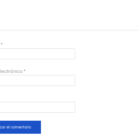
e
*
lectrónico
*