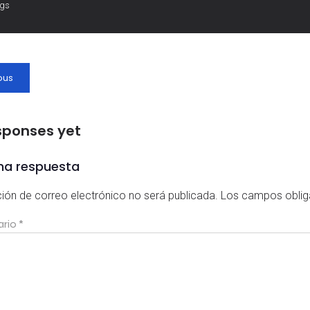
ags
ous
sponses yet
na respuesta
ción de correo electrónico no será publicada.
Los campos oblig
ario
*