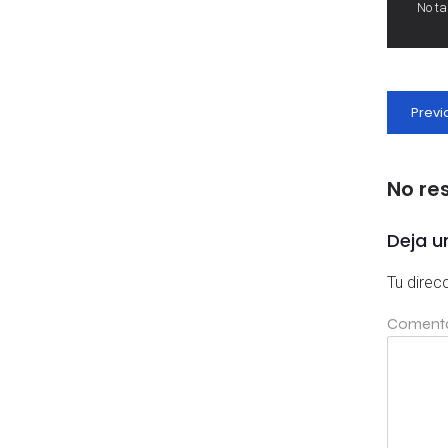
No t
Previ
No re
Deja u
Tu direc
Coment