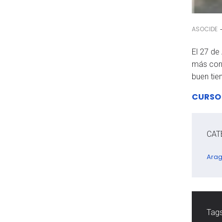
ASOCIDE
El 27 de
más conc
buen ti
CURSO 
CAT
Ara
Tags