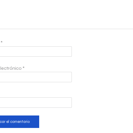
e
*
lectrónico
*