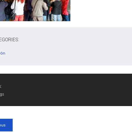
EGORIES:
gón
:
ags
ous