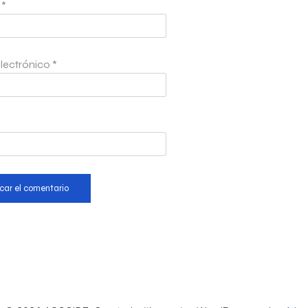
e
*
lectrónico
*