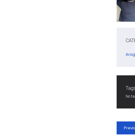
CAT
Ara
Tags
No t
Previ