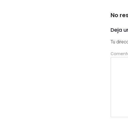
No re
Deja u
Tu direc
Coment